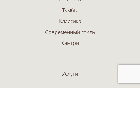
Тумбы
Классика
Современный стиль
Кантри
Услуги
ДВЕРИ
Арочные двери
Двери "Эконом" для бань и дач
Входные двери и ворота