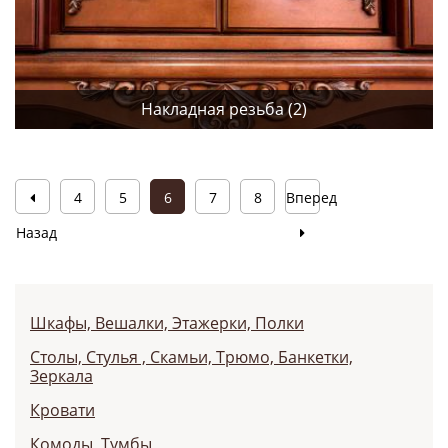
Накладная резьба (2)
4
5
6
7
8
Вперед
Назад
Шкафы, Вешалки, Этажерки, Полки
Столы, Cтулья , Cкамьи, Трюмо, Банкетки,
Зеркала
Кровати
Комоды, Тумбы