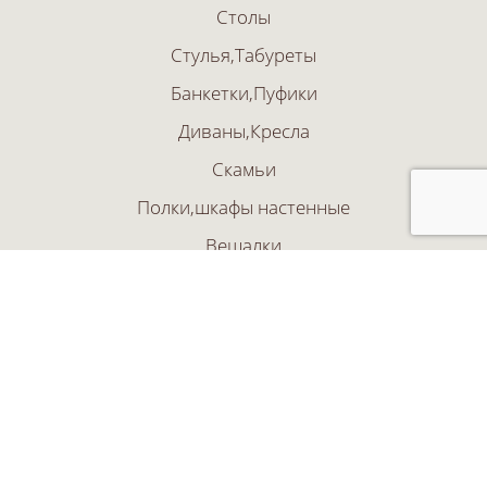
Столы
Стулья,Табуреты
Банкетки,Пуфики
Диваны,Кресла
Скамьи
Полки,шкафы настенные
Вешалки
Тумбы
Классика
Современный стиль
Кантри