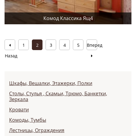
Комод Классика Ящ4
1
2
3
4
5
Вперед
Назад
Шкафы, Вешалки, Этажерки, Полки
Столы, Cтулья , Cкамьи, Трюмо, Банкетки,
Зеркала
Кровати
Комоды, Тумбы
Лестницы, Ограждения