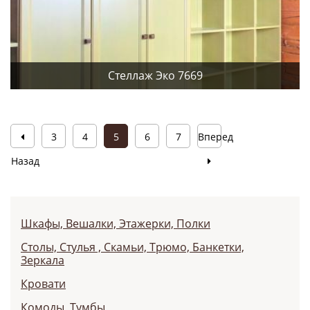
Стеллаж Эко 7669
3
4
5
6
7
Вперед
Назад
Шкафы, Вешалки, Этажерки, Полки
Столы, Cтулья , Cкамьи, Трюмо, Банкетки,
Зеркала
Кровати
Комоды, Тумбы